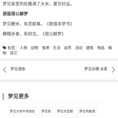
梦见家里到处撒满了大米，要交好运。
原版周公解梦
梦见粳米，有贡献事。《敦煌本梦书》
粳糯米者，有财吉。《周公解梦》
标签：
人物
动物
鬼神
生活
自然
活动
建筑
物品
植
物
其它
梦见酒饭
梦见谷穗 谷麦
梦见更多
梦见大块牛肉泡在
梦见铁
梦见天宫图
梦见鸡尾酒