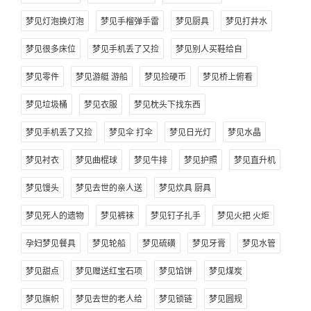
梦见灯泡换灯泡
梦见手榴弹手雷
梦见厨具
梦见打井水
梦见很多床位
梦见手机丢了又捡
梦见别人买鞋给自
梦见零件
梦见游艇 游船
梦见捡硬币
梦见桥上俯看
梦见垃圾桶
梦见衣服
梦见枕头下找东西
梦见手机丢了又捡
梦见伞 打伞
梦见日光灯
梦见水晶
梦见衬衣
梦见曲棍球
梦见牛排
梦见护照
梦见直升机
梦见馒头
梦见去世的亲人送
梦见炊具 厨具
梦见死人的遗物
梦见裤袜
梦见钉子扎手
梦见火把 火炬
孕妇梦见餐具
梦见轮船
梦见硫磺
梦见牙膏
梦见水管
梦见甜点
梦见赠送红宝石项
梦见馅饼
梦见煤炭
梦见旗帜
梦见去世的老人给
梦见锁链
梦见圆规