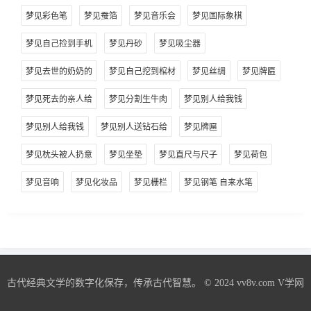
梦见彩色笔
梦见蚕箔
梦见音乐会
梦见国际象棋
梦见自己捡到手机
梦见丹砂
梦见吸尘器
梦见去世的奶奶的
梦见自己挖到棺材
梦见丝绸
梦见牌匾
梦见死去的亲人给
梦见分割生牛肉
梦见别人给我钱
梦见别人给我钱
梦见别人送钻石给
梦见牌匾
梦见枕头被人扔意
梦见坐垫
梦见直尺与尺子
梦见荷包
梦见音响
梦见化妆品
梦见栅栏
梦见钢笔 自来水笔
古代经典文学的数字化保存，传承古代智慧。 © 2024 vv8v.com
V学网