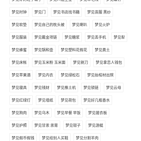
梦见时钟
梦见门
梦见书店找书籍
梦见丧服 黑纱
梦见软垫
梦见自己的枕头被
梦见喇叭
梦见火炉
梦见服装
梦见戴金项链
梦见糖浆
梦见丢手机
梦见犁
梦见蜂蜜
梦见锅和壶
梦见塑料花假花
梦见粪土
梦见床帐
梦见玉米粉 玉米面
梦见铡刀
梦见拿恋人钱包
梦见苹果酒
梦见内衣
梦见绿松石
梦见抬棺材出殡
梦见寝具
梦见钱财
梦见推土机
梦见锁链
梦见云母
梦见红绿灯
梦见墙纸
梦见荷包
梦见好几瓶香水
梦见狗肉
梦见乌木
梦见早餐 早饭
梦见搓衣板
梦见护照
梦见甘汞 汞膏
梦见钳子
梦见游艇
梦见假币假钱
梦见给别人买鞋
梦见分割羊肉