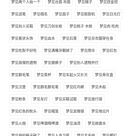
梦见两个人抬一个
梦见台扇 吊扇
梦见梯子
梦见钗金钗
梦见送笔
梦见唱名
梦见扇子
梦见取款机
梦见日光灯
梦见别人买鞋
梦见刀剑长枪
梦见梳子 木梳
梦见肉 吃肉
梦见冕状头饰
梦见血水
梦见石膏
梦见买衣服穿在身
梦见吃梨不好吃
梦见满嘴牙都掉了
梦见雨伞
梦见红包
梦见高僧的遗物
梦见做裤子
梦见别人遗物并打
梦见鹅毛笔
梦见茶杯
梦见车起火又扑灭
梦见骨灰盒
梦见汉堡
梦见鹅毛鹅毛笔
梦见红内裤
梦见木船
梦见粉条
梦见车灯
梦见买鞋试鞋
梦见旅行袋
梦见红色的枕头
梦见帽笼
梦见显微镜
梦见地瓜片
梦见火炮
梦见啤酒喝啤酒
梦见油渍
梦见挑香水
梦见穿的鞋子破了
梦见人造卫星
梦见羊毛线
梦见螺钉