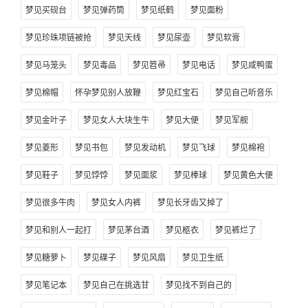
梦见买砚台
梦见弹药筒
梦见纸鹤
梦见面粉
梦见珍珠项链被抢
梦见天线
梦见尿壶
梦见软膏
梦见马笼头
梦见毒品
梦见笤帚
梦见电话
梦见咸鸭蛋
梦见棉帽
怀孕梦见别人放鞭
梦见红宝石
梦见自己听音乐
梦见金叶子
梦见女人大块生牛
梦见大便
梦见军舰
梦见菱形
梦见书包
梦见发动机
梦见飞球
梦见棉袍
梦见鞋子
梦见饽饽
梦见面浆
梦见棒球
梦见黄色大便
梦见很多牛肉
梦见女人内裤
梦见长牙齿又掉了
梦见和别人一起打
梦见茅台酒
梦见柩衣
梦见裤烂了
梦见糖萝卜
梦见碟子
梦见风扇
梦见卫生纸
梦见笔记本
梦见自己在挑选甘
梦见找不到自己的